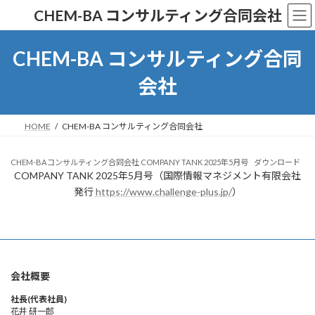
コ
ナ
CHEM-BA コンサルティング合同会社
ン
ビ
テ
ゲ
ン
ー
CHEM-BA コンサルティング合同
ツ
シ
へ
ョ
会社
ス
ン
キ
に
ッ
移
HOME
CHEM-BA コンサルティング合同会社
プ
動
CHEM-BAコンサルティング合同会社 COMPANY TANK 2025年5月号
ダウンロード
COMPANY TANK 2025年5月号（国際情報マネジメント有限会社
発行
https://www.challenge-plus.jp/
）
会社概要
社長(代表社員)
花井 研一郎